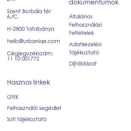
dokumentumok
Szent Borbála tér
6./C.
Általános
Felhasználási
H-2800 Tatabánya
Feltételek
hello@urbaniqe.com
Adatkezelési
Tájékoztató
Cégjegyzékszám:
11 10 001772
Díjtáblázat
Hasznos linkek
GYIK
Felhasználói segédlet
Süti tájékoztató