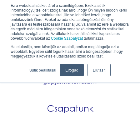
Ez a weboldal sütiket tárol a számítógépén. Ezek a sütik
információgyűjtési célt szolgálnak arról, hogy Ön milyen módon kerül
HU
interakcióba a weboldalunkkal, illetve lehetővé teszik, hogy
emlékezzünk Önre. Ezeket az adatokat a böngészési élmény
javítására és testreszabására használjuk, valamint az erre a weblapra
és egyéb médiákra látogatóinkra vonatkozó elemzési és statisztikai
adatokat szolgáltatnak. Az általunk használt sütikkel kapcsolatos
Így dolgozunk mi
bővebb tudnivalókat az
Cookie Szabályzat
tartalmazza.
Ha elutasítja, nem követjük az adatait, amikor meglátogatja ezt a
weboldalt. Egyetlen sütit fogunk használni a böngészőjében, hogy
Tatabányai irodánkban multikulturális
megjegyezzük a követés elutasításáról szóló beállítást.
környezetben dolgozunk az urbaniqe app
Sütik beállításai
Elfogad
Elutasít
fejlesztésén, a még zöldebb
gépjárműflottákért!
Csapatunk