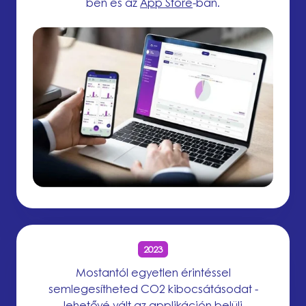
ben és az
App Store
-ban.
2023
Mostantól egyetlen érintéssel
semlegesítheted CO2 kibocsátásodat -
lehetővé vált az applikáción belüli