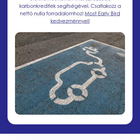
karbonkreditek segítségével. Csatlakozz a
nettó nulla forradalomhoz!
Most Early Bird
kedvezménnyel!