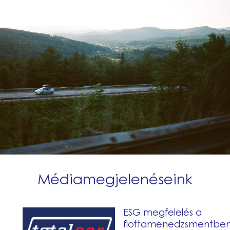
Médiamegjelenéseink
ESG
ESG megfelelés a
megfelelés
flottamenedzsmentbe