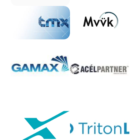
TMX Mobile Solution
MVÜK kft.
Szerviz Kft.
GAMAX Kft.
Acélpartner Kft.
X-Sight Kft.
TritonLife Ingatlan Kft.