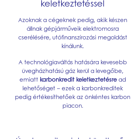
keletkeztetéssel
Azoknak a cégeknek pedig, akik készen
állnak gépjárműveik elektromosra
cserélésére, utófinanszírozási megoldást
kínálunk.
A technológiaváltás hatására kevesebb
üvegházhatású gáz kerül a levegőbe,
emiatt
karbonkredit keletkeztetésre
ad
lehetőséget – ezek a karbonkreditek
pedig értékesíthetőek az önkéntes karbon
piacon.