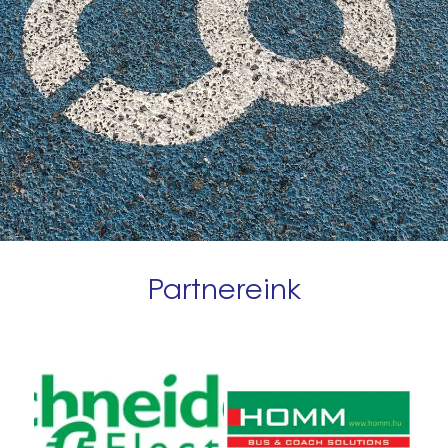
Partnereink
Schneider Electric
Homm Kft.
Hungária Villamossági
Zrt.