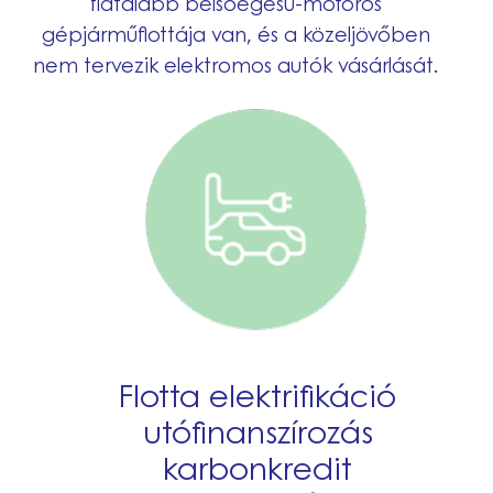
fiatalabb belsőégésű-motoros
gépjárműflottája van, és a közeljövőben
nem tervezik elektromos autók vásárlását.
Flotta elektrifikáció
utófinanszírozás
karbonkredit