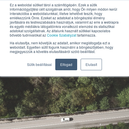
Ez a weboldal sütiket tárol a számítógépén. Ezek a sütik
információgyűjtési célt szolgálnak arról, hogy Ön milyen módon kerül
HU
interakcióba a weboldalunkkal, illetve lehetővé teszik, hogy
emlékezzünk Önre. Ezeket az adatokat a böngészési élmény
javítására és testreszabására használjuk, valamint az erre a weblapra
és egyéb médiákra látogatóinkra vonatkozó elemzési és statisztikai
adatokat szolgáltatnak. Az általunk használt sütikkel kapcsolatos
bővebb tudnivalókat az
Cookie Szabályzat
tartalmazza.
Ha elutasítja, nem követjük az adatait, amikor meglátogatja ezt a
weboldalt. Egyetlen sütit fogunk használni a böngészőjében, hogy
megjegyezzük a követés elutasításáról szóló beállítást.
Sütik beállításai
Elfogad
Elutasít