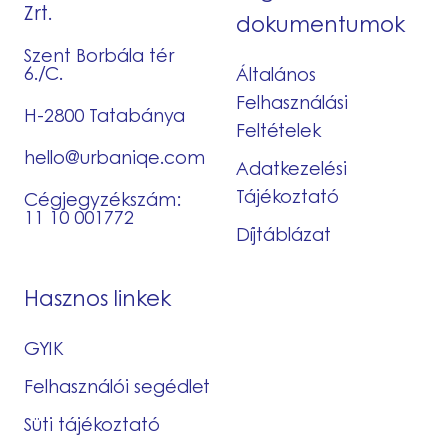
Zrt.
dokumentumok
Szent Borbála tér
6./C.
Általános
Felhasználási
H-2800 Tatabánya
Feltételek
hello@urbaniqe.com
Adatkezelési
Tájékoztató
Cégjegyzékszám:
11 10 001772
Díjtáblázat
Hasznos linkek
GYIK
Felhasználói segédlet
Süti tájékoztató