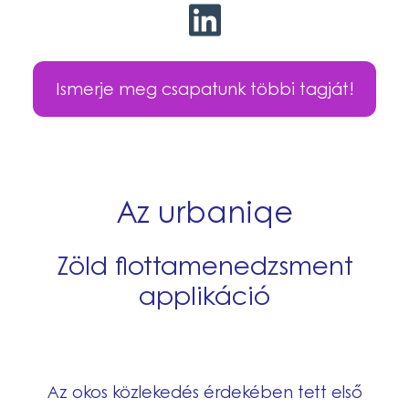
Ismerje meg csapatunk többi tagját!
Az urbaniqe
Zöld flottamenedzsment
applikáció
Az okos közlekedés érdekében tett első