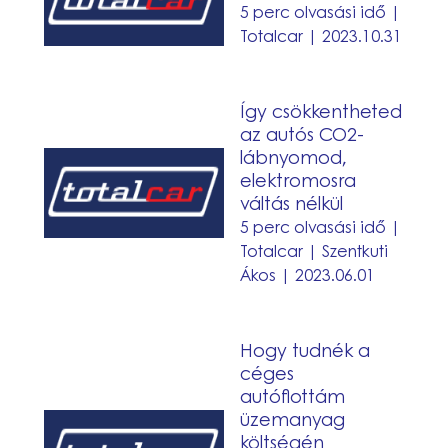
a
5 perc olvasási idő |
Totalcar | 2023.10.31
flottamenedzsmentben
Így
Így csökkentheted
csökkentheted
az autós CO2-
az
lábnyomod,
elektromosra
autós
váltás nélkül
CO2-
5 perc olvasási idő |
lábnyomod,
Totalcar | Szentkuti
elektromosra
Ákos | 2023.06.01
váltás
nélkül
Hogy
Hogy tudnék a
tudnék
céges
a
autóflottám
üzemanyag
céges
költségén