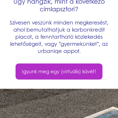
Úgy hangzik, mint a következő
címlapsztori?
Szívesen veszünk minden megkeresést,
ahol bemutathatjuk a karbonkredit
piacot, a fenntartható közlekedés
lehetőségeit, vagy "gyermekünket", az
urbaniqe appot.
Igyunk meg egy (virtuális) kávét!