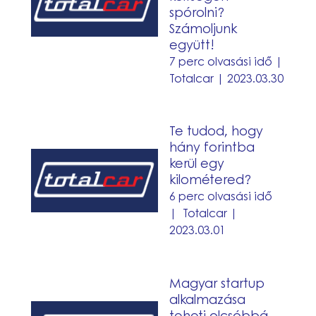
autóflottám
spórolni?
üzemanyag
Számoljunk
költségén
együtt!
spórolni?
7 perc olvasási idő |
Totalcar | 2023.03.30
Számoljunk
együtt!
Te
Te tudod, hogy
tudod,
hány forintba
hogy
kerül egy
kilométered?
hány
6 perc olvasási idő
forintba
| Totalcar |
kerül
2023.03.01
egy
kilométered?
Magyar
Magyar startup
startup
alkalmazása
alkalmazása
teheti olcsóbbá