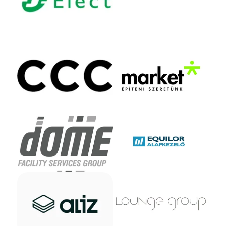
CCC
Market Építő Zrt.
DOME Facility Services
Equilor Zrt.
Group
Lounge Communication
Alíz Tech Kft.
Kft.