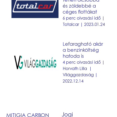
és zöldebbé a
teheti
céges flottákat
olcsóbbá
6 perc olvasási idő |
és
Totalcar | 2023.01.24
zöldebbé
a
Lefaragható
céges
Lefaragható akár
akár
a benzinköltség
flottákat
a
hatoda is
4 perc olvasási idő |
benzinköltség
Horvath Lilla |
hatoda
Világgazdaság |
is
2022.12.14
Jogi
MITIGIA CARBON